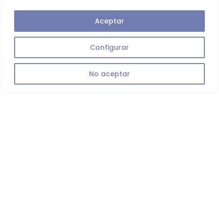
Aceptar
Configurar
No aceptar
En Centro Veterinario Pitiuso, tu clínica veterinaria en Santa Eulalia,
ofrecemos un cuidado integral y profesional. Somos tu equipo de
Veterinarios en Santa Eulalia de confianza.
Bienvenidos a tu Centro
Veterinario en Santa
Eulària des Riu